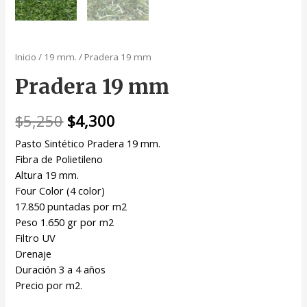
Inicio
/
19 mm.
/ Pradera 19 mm
Pradera 19 mm
El
El
$
5,250
$
4,300
precio
precio
Pasto Sintético Pradera 19 mm.
Fibra de Polietileno
original
actual
Altura 19 mm.
era:
es:
Four Color (4 color)
17.850 puntadas por m2
$5,250.
$4,300.
Peso 1.650 gr por m2
Filtro UV
Drenaje
Duración 3 a 4 años
Precio por m2.