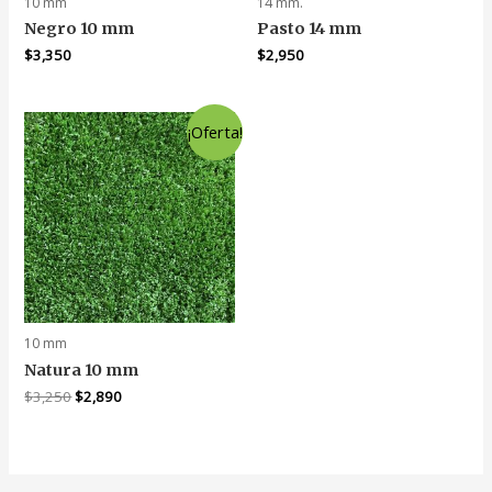
10 mm
14 mm.
Negro 10 mm
Pasto 14 mm
$
3,350
$
2,950
¡Oferta!
10 mm
Natura 10 mm
El
El
$
3,250
$
2,890
precio
precio
original
actual
era:
es:
$3,250.
$2,890.