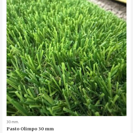
$6,650.
$6,400.
30 mm.
Pasto Olimpo 30 mm