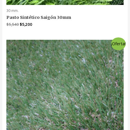
30 mm.
Pasto Sintético Saigón 30mm
El
El
$
5,540
$
5,200
precio
precio
original
actual
era:
es:
¡Oferta!
$5,540.
$5,200.