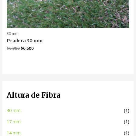
30 mm.
Pradera 30 mm
El
El
$
6,980
$
6,600
precio
precio
original
actual
era:
es:
$6,980.
$6,600.
Altura de Fibra
40 mm.
(1)
17 mm.
(1)
14 mm.
(1)