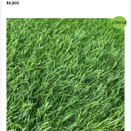
$
6,800
¡Oferta!