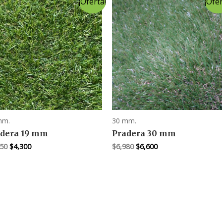
¡Oferta!
¡Ofer
mm.
30 mm.
dera 19 mm
Pradera 30 mm
El
El
El
El
250
$
4,300
$
6,980
$
6,600
precio
precio
precio
precio
original
actual
original
actual
era:
es:
era:
es:
$5,250.
$4,300.
$6,980.
$6,600.