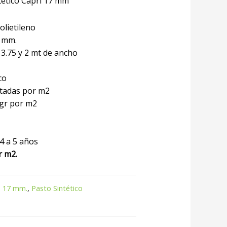
tético Capri 17 mm
olietileno
mm.
3.75 y 2 mt de ancho
co
tadas por m2
gr por m2
4 a 5 años
r m2.
:
17 mm.
,
Pasto Sintético