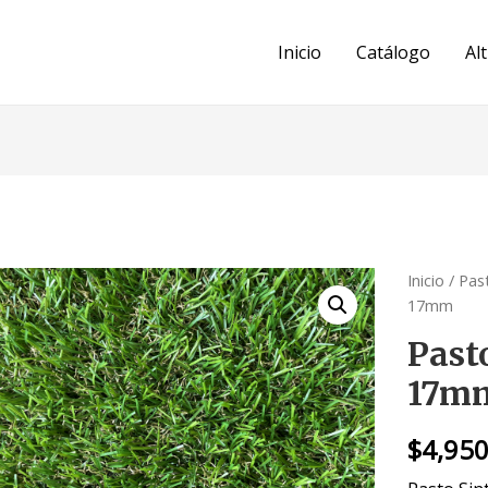
Inicio
Catálogo
Al
Inicio
/
Past
17mm
Past
17m
$
4,95