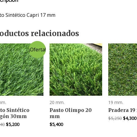
to Sintético Capri 17 mm
oductos relacionados
¡Oferta!
mm.
20 mm.
19 mm.
to Sintético
Pasto Olimpo 20
Pradera 1
igón 30mm
mm
El
$
5,250
$
4,300
precio
El
El
540
$
5,200
$
5,400
origina
precio
precio
era:
original
actual