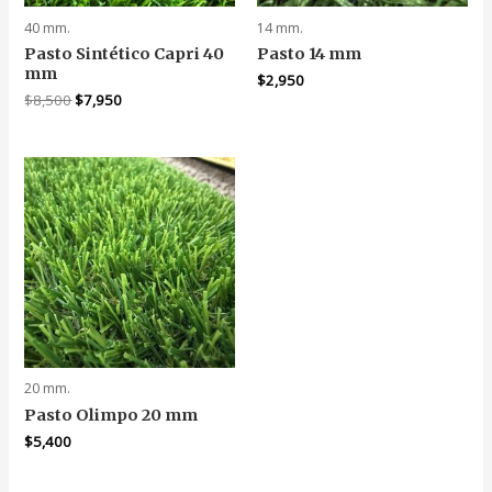
40 mm.
14 mm.
Pasto Sintético Capri 40
Pasto 14 mm
mm
$
2,950
El
El
$
8,500
$
7,950
precio
precio
original
actual
era:
es:
$8,500.
$7,950.
20 mm.
Pasto Olimpo 20 mm
$
5,400