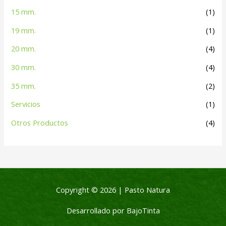
15 mm.
(1)
19 mm.
(1)
20 mm.
(4)
30 mm.
(4)
35 mm.
(2)
Servicios
(1)
Otros Productos
(4)
Copyright © 2026 |
Pasto Natura
Desarrollado por BajoTinta